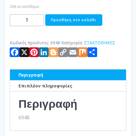
206 σε απόθεμα
ΣΤΑΧΤΟΘΗΚΗ
Προσθήκη στο καλάθι
ΠΟΡΣΕΛΑΝΗΣ
ποσότητα
Κωδικός προϊόντος:
6948
Κατηγορία:
ΣΤΑΧΤΟΘΗΚΕΣ
Facebook
X
Pinterest
LinkedIn
Blogger
Copy
Email
Mix
Μοιραστ
Link
Περιγραφή
Επιπλέον πληροφορίες
Περιγραφή
6948