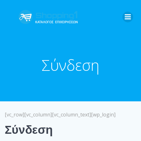
Skip
to
content
Σύνδεση
[vc_row][vc_column][vc_column_text][wp_login]
Σύνδεση