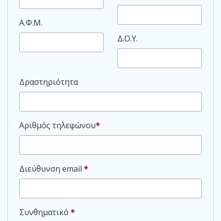
Α.Φ.Μ.
Δ.Ο.Υ.
Δραστηριότητα
Αριθμός τηλεφώνου
*
Απαιτείται
Διεύθυνση email
*
Απαιτείται
Συνθηματικό
*