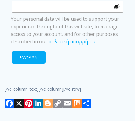
Your personal data will be used to support your
experience throughout this website, to manage
access to your account, and for other purposes
described in our
πολιτική απορρήτου
.
Εγγραφή
[/vc_column_text][/vc_column][/vc_row]
Facebook
X
Pinterest
LinkedIn
Blogger
Copy
Email
Mix
Μοιραστε
Link