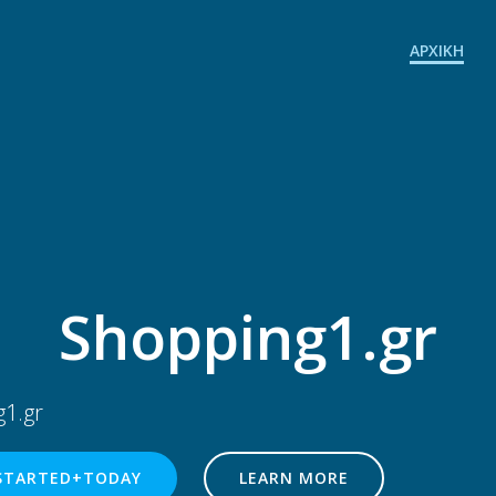
ΑΡΧΙΚΉ
Shopping1.gr
g1.gr
STARTED+TODAY
LEARN MORE