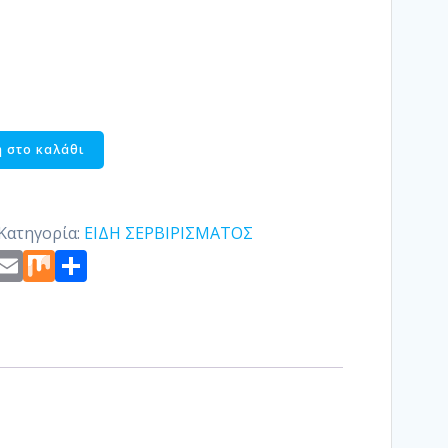
 στο καλάθι
Κατηγορία:
ΕΙΔΗ ΣΕΡΒΙΡΙΣΜΑΤΟΣ
st
edIn
ogger
Copy
Email
Mix
Μοιραστείτε
Link