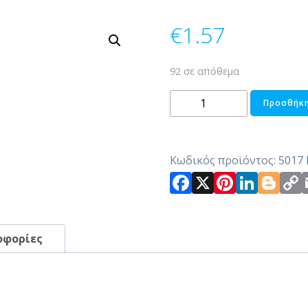
€
1.57
92 σε απόθεμα
ΠΙΡΟΓΑ
Προσθήκη
COUNTRY
ποσότητα
Κωδικός προϊόντος:
5017
Facebook
X
Pintere
Link
Bl
οφορίες