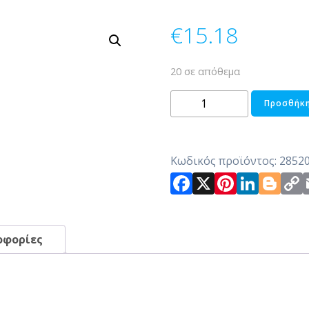
€
15.18
20 σε απόθεμα
ΔΙΑΚΟΣΜΗΤΙΚΟΣ
Προσθήκη
ΒΑΤΡΑΧΟΣ
ΠΕΤΡΙΝΟΣ
ποσότητα
Κωδικός προϊόντος:
2852
Facebook
X
Pintere
Link
Bl
οφορίες