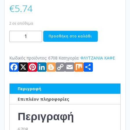
€
5.74
2 σε απόθεμα
KOYΠΑ
Προσθήκη στο καλάθι
ΠΟΡΣΕΛΑΝΗΣ
300
ML
Κωδικός προϊόντος:
6708
Κατηγορία:
ΦΛΥΤΖΑΝΙΑ ΚΑΦΕ
Facebook
X
Pinterest
LinkedIn
Blogger
Copy
Email
Mix
Μοιραστ
FIRENZE
ποσότητα
Link
Περιγραφή
Επιπλέον πληροφορίες
Περιγραφή
6708