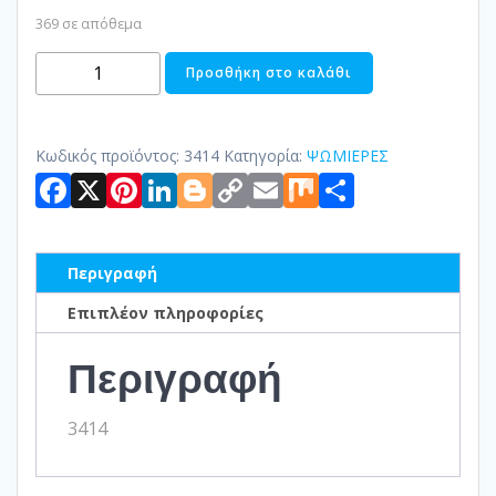
369 σε απόθεμα
ΨΩΜΙΕΡΑ
Προσθήκη στο καλάθι
POLYRATΤAN
ποσότητα
Κωδικός προϊόντος:
3414
Κατηγορία:
ΨΩΜΙΕΡΕΣ
Facebook
X
Pinterest
LinkedIn
Blogger
Copy
Email
Mix
Μοιραστ
Link
Περιγραφή
Επιπλέον πληροφορίες
Περιγραφή
3414