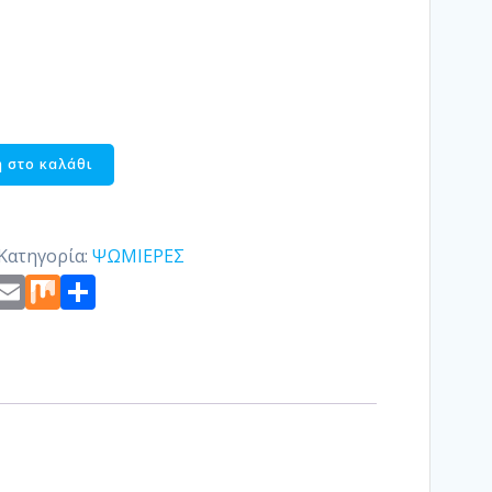
 στο καλάθι
Κατηγορία:
ΨΩΜΙΕΡΕΣ
st
edIn
ogger
Copy
Email
Mix
Μοιραστείτε
Link