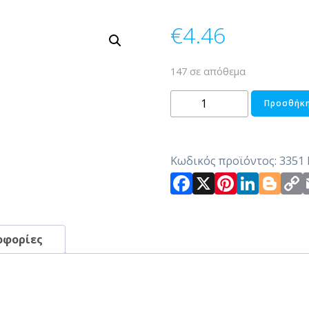
€
4.46
147 σε απόθεμα
ΨΩΜΙΕΡΑ
Προσθήκη
POLYRATΤAN
ποσότητα
Κωδικός προϊόντος:
3351
Facebook
X
Pintere
Link
Bl
οφορίες