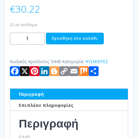
€
30.22
32 σε απόθεμα
ΨΩΜΙΕΡΑ
Προσθήκη στο καλάθι
ΜΠΟΥΦΕ
POLYRATTAN
HOTELIA
Κωδικός προϊόντος:
0440
Κατηγορία:
ΨΩΜΙΕΡΕΣ
Facebook
X
Pinterest
LinkedIn
Blogger
Copy
Email
Mix
Μοιραστ
ποσότητα
Link
Περιγραφή
Επιπλέον πληροφορίες
Περιγραφή
0440