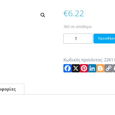
€
6.22
383 σε απόθεμα
ΨΩΜΙΕΡΑ
Προσθήκη
ΜΠΟΥΦΕ
ΨΑΘΙΝΗ
HOTELIA
Κωδικός προϊόντος:
2261
ποσότητα
Facebook
X
Pintere
Link
Bl
οφορίες