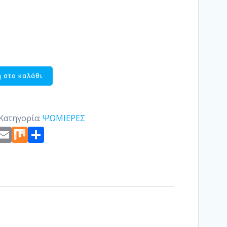
 στο καλάθι
Κατηγορία:
ΨΩΜΙΕΡΕΣ
st
edIn
ogger
Copy
Email
Mix
Μοιραστείτε
Link