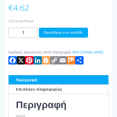
€
4.62
232 σε απόθεμα
ΦΛΥΤΣΑΝΙ
Προσθήκη στο καλάθι
CAPPUCCINO
250ML
MUST
Κωδικός προϊόντος:
6659
Κατηγορία:
ΦΛΥΤΖΑΝΙΑ ΚΑΦΕ
Facebook
X
Pinterest
LinkedIn
Blogger
Copy
Email
Mix
Μοιραστ
ποσότητα
Link
Περιγραφή
Επιπλέον πληροφορίες
Περιγραφή
6659