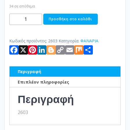
34 σε απόθεμα
ΦΑΝΑΡΙ
Προσθήκη στο καλάθι
ΜΕΤΑΛΛΙΚΟ
ποσότητα
Κωδικός προϊόντος:
2603
Κατηγορία:
ΦΑΝΑΡΙΑ
Facebook
X
Pinterest
LinkedIn
Blogger
Copy
Email
Mix
Μοιραστ
Link
Περιγραφή
Επιπλέον πληροφορίες
Περιγραφή
2603