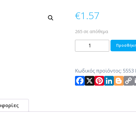
€
1.57
265 σε απόθεμα
ΦΑΝΑΡΑΚΙ
Προσθήκη
ΡΕΣΩ
ΜΕΤΑΛΛΙΚΟ
ποσότητα
Κωδικός προϊόντος:
5553
Facebook
X
Pintere
Link
Bl
οφορίες