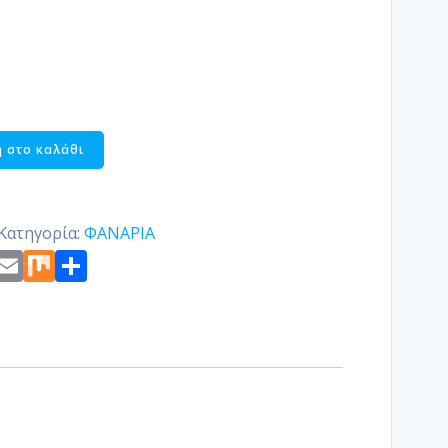
 στο καλάθι
Κατηγορία:
ΦΑΝΑΡΙΑ
st
edIn
ogger
Copy
Email
Mix
Μοιραστείτε
Link