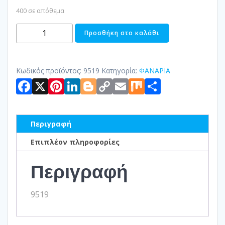
400 σε απόθεμα
ΦΑΝΑΡΑΚΙ
Προσθήκη στο καλάθι
ΡΕΣΩ
ΜΕΤΑΛΛΙΚΟ
ποσότητα
Κωδικός προϊόντος:
9519
Κατηγορία:
ΦΑΝΑΡΙΑ
Facebook
X
Pinterest
LinkedIn
Blogger
Copy
Email
Mix
Μοιραστ
Link
Περιγραφή
Επιπλέον πληροφορίες
Περιγραφή
9519