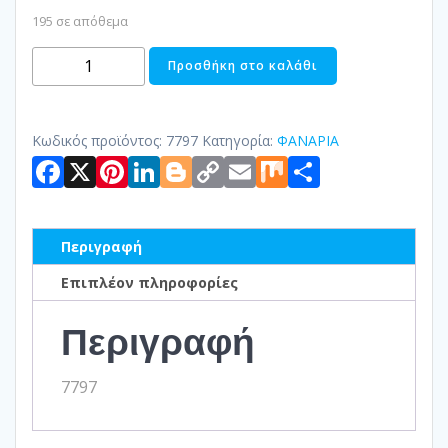
195 σε απόθεμα
ΦΑΝΑΡΑΚΙ
Προσθήκη στο καλάθι
ΜΕΤΑΛΛΙΚΟ
ποσότητα
Κωδικός προϊόντος:
7797
Κατηγορία:
ΦΑΝΑΡΙΑ
Facebook
X
Pinterest
LinkedIn
Blogger
Copy
Email
Mix
Μοιραστ
Link
Περιγραφή
Επιπλέον πληροφορίες
Περιγραφή
7797