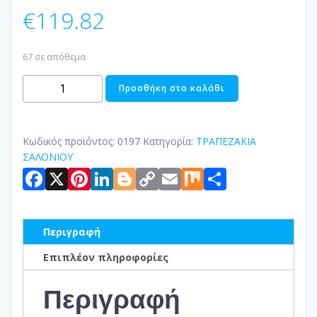
€
119.82
67 σε απόθεμα
ΤΡΑΠΕΖΙ
Προσθήκη στο καλάθι
ΣΑΛΟΝΙΟΥ
ΜΕ
ΚΑΘΡΕΦΤΗ
Κωδικός προϊόντος:
0197
Κατηγορία:
ΤΡΑΠΕΖΑΚΙΑ
ΜΕΤΑΛΛΙΚΟ
ΣΑΛΟΝΙΟΥ
Facebook
X
Pinterest
LinkedIn
Blogger
Copy
Email
Mix
Μοιραστ
ποσότητα
Link
Περιγραφή
Επιπλέον πληροφορίες
Περιγραφή