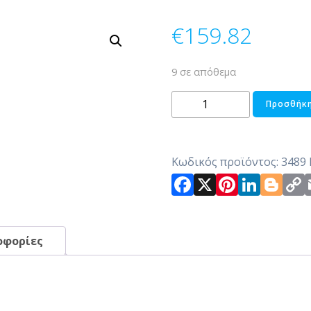
€
159.82
9 σε απόθεμα
ΤΡΑΠΕΖΑΚΙ
Προσθήκη
ΣΑΛΟΝΙΟΥ
ΜΕΤΑΛΛΙΚΟ
ποσότητα
Κωδικός προϊόντος:
3489
Facebook
X
Pintere
Link
Bl
οφορίες