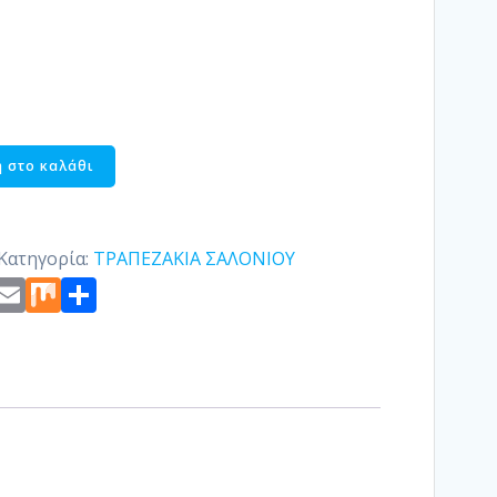
 στο καλάθι
Κατηγορία:
ΤΡΑΠΕΖΑΚΙΑ ΣΑΛΟΝΙΟΥ
st
edIn
ogger
Copy
Email
Mix
Μοιραστείτε
Link