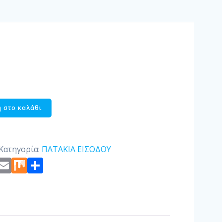
 στο καλάθι
Κατηγορία:
ΠΑΤΑΚΙΑ ΕΙΣΟΔΟΥ
st
edIn
ogger
Copy
Email
Mix
Μοιραστείτε
Link