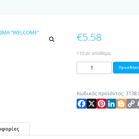
€
5.58
110 σε απόθεμα
ΤΑΠΕΤΟ
Προσθήκη
ΕΞΩΤΕΡΙΚΟΥ
ΧΩΡΟΥ
ΜΕ
Κωδικός προϊόντος:
3138
ΥΠΟΣΤΡΩΜΑ
Facebook
X
Pintere
Link
Bl
"WELCOME"
ποσότητα
οφορίες