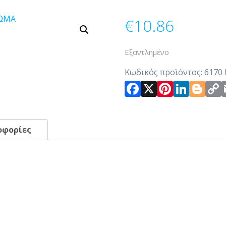
€
10.86
Εξαντλημένο
Κωδικός προϊόντος:
6170
Facebook
X
Pintere
Link
Bl
οφορίες