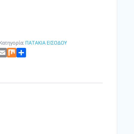
Κατηγορία:
ΠΑΤΑΚΙΑ ΕΙΣΟΔΟΥ
st
edIn
ogger
Copy
Email
Mix
Μοιραστείτε
Link