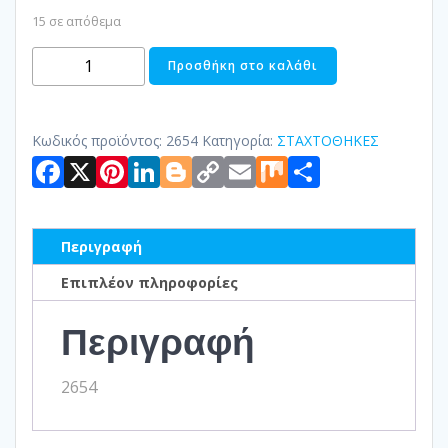
15 σε απόθεμα
ΣΤΑΧΤΟΘΗΚΗ
Προσθήκη στο καλάθι
AΛΟΥΜΙΝΙΟΥ
ποσότητα
Κωδικός προϊόντος:
2654
Κατηγορία:
ΣΤΑΧΤΟΘΗΚΕΣ
Facebook
X
Pinterest
LinkedIn
Blogger
Copy
Email
Mix
Μοιραστ
Link
Περιγραφή
Επιπλέον πληροφορίες
Περιγραφή
2654