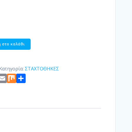
 στο καλάθι
Κατηγορία:
ΣΤΑΧΤΟΘΗΚΕΣ
st
edIn
ogger
Copy
Email
Mix
Μοιραστείτε
Link