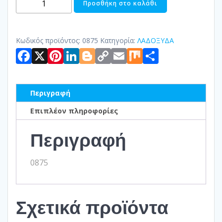
Προσθήκη στο καλάθι
ΛΑΔΙΟΥ
ποσότητα
Κωδικός προϊόντος:
0875
Κατηγορία:
ΛΑΔΟΞΥΔΑ
Facebook
X
Pinterest
LinkedIn
Blogger
Copy
Email
Mix
Μοιραστ
Link
Περιγραφή
Επιπλέον πληροφορίες
Περιγραφή
0875
Σχετικά προϊόντα