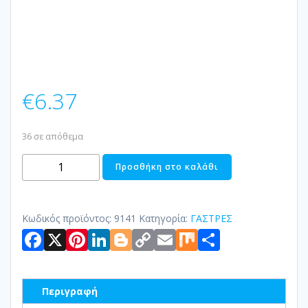
€
6.37
36 σε απόθεμα
ΣΑΧΑΝΑΚΙ
Προσθήκη στο καλάθι
ΤΕΤΡΑΓΩΝΟ
ΠΥΡΑΝΤΟΧΗΣ
ΠΟΡΣΕΛΑΝΗΣ
Κωδικός προϊόντος:
9141
Κατηγορία:
ΓΑΣΤΡΕΣ
Facebook
X
Pinterest
LinkedIn
Blogger
Copy
Email
Mix
Μοιραστ
ΔΙΟΝΥΣΟΣ
ποσότητα
Link
Περιγραφή