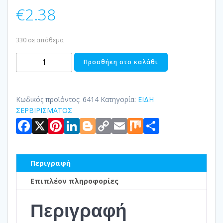
€
2.38
330 σε απόθεμα
ΣΑΛΤΣΙΕΡΑ
Προσθήκη στο καλάθι
ΠΟΡΣΕΛΑΝΗΣ150ΜL
IMAGINATION
ποσότητα
Κωδικός προϊόντος:
6414
Κατηγορία:
ΕΙΔΗ
ΣΕΡΒΙΡΙΣΜΑΤΟΣ
Facebook
X
Pinterest
LinkedIn
Blogger
Copy
Email
Mix
Μοιραστ
Link
Περιγραφή
Επιπλέον πληροφορίες
Περιγραφή