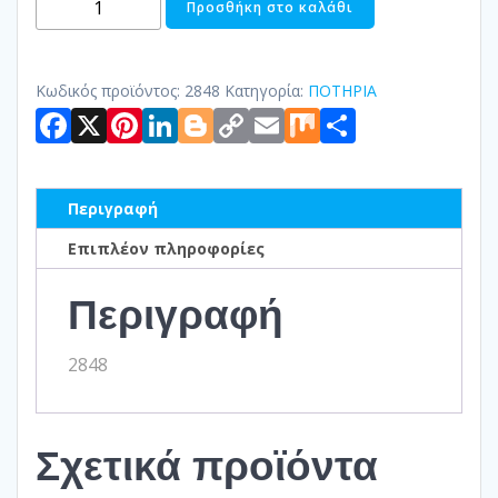
Προσθήκη στο καλάθι
ΦΥΣΗΤΟ
ποσότητα
Κωδικός προϊόντος:
2848
Κατηγορία:
ΠΟΤΗΡΙΑ
Facebook
X
Pinterest
LinkedIn
Blogger
Copy
Email
Mix
Μοιραστ
Link
Περιγραφή
Επιπλέον πληροφορίες
Περιγραφή
2848
Σχετικά προϊόντα