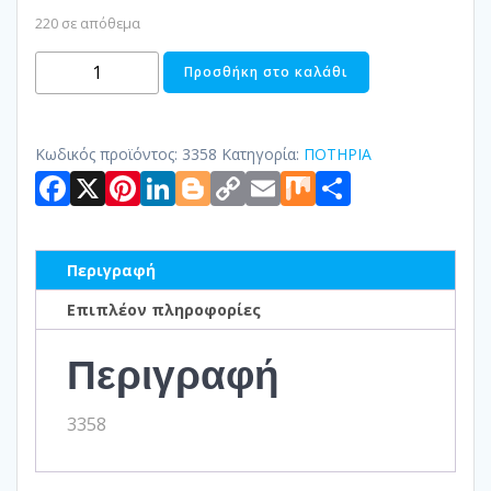
220 σε απόθεμα
ΠΟΤΗΡΙ
Προσθήκη στο καλάθι
ΣΑΜΠΑΝΙΑΣ
ποσότητα
Κωδικός προϊόντος:
3358
Κατηγορία:
ΠΟΤΗΡΙΑ
Facebook
X
Pinterest
LinkedIn
Blogger
Copy
Email
Mix
Μοιραστ
Link
Περιγραφή
Επιπλέον πληροφορίες
Περιγραφή
3358