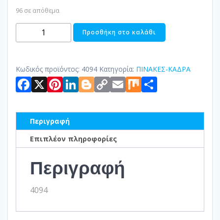
96 σε απόθεμα
ΠΙΝΑΚΑΣ
Προσθήκη στο καλάθι
ΣΕ
ΚΑΜΒΑ
PRINT
Κωδικός προϊόντος:
4094
Κατηγορία:
ΠΙΝΑΚΕΣ-ΚΑΔΡΑ
Facebook
X
Pinterest
LinkedIn
Blogger
Copy
Email
Mix
Μοιραστ
ποσότητα
Link
Περιγραφή
Επιπλέον πληροφορίες
Περιγραφή
4094