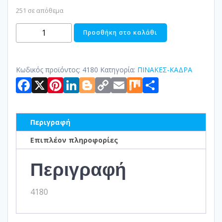
251 σε απόθεμα
ΠΙΝΑΚΑΣ
Προσθήκη στο καλάθι
ΣΕ
ΚΑΜΒΑ
PRINT
Κωδικός προϊόντος:
4180
Κατηγορία:
ΠΙΝΑΚΕΣ-ΚΑΔΡΑ
Facebook
X
Pinterest
LinkedIn
Blogger
Copy
Email
Mix
Μοιραστ
ποσότητα
Link
Περιγραφή
Επιπλέον πληροφορίες
Περιγραφή
4180