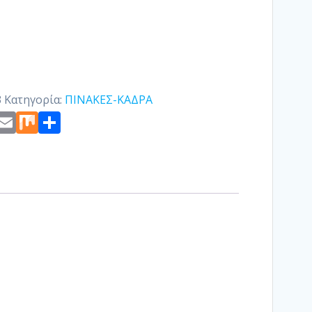
3
Κατηγορία:
ΠΙΝΑΚΕΣ-ΚΑΔΡΑ
st
edIn
ogger
Copy
Email
Mix
Μοιραστείτε
Link