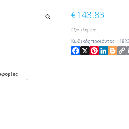
€
143.83
Εξαντλημένο
Κωδικός προϊόντος:
1182
Facebook
X
Pintere
Link
Bl
οφορίες