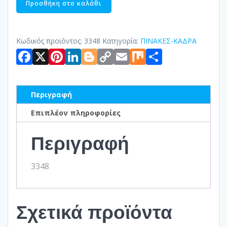
Προσθήκη στο καλάθι
ΣΕ
ΚΑΜΒΑ
ποσότητα
Κωδικός προϊόντος:
3348
Κατηγορία:
ΠΙΝΑΚΕΣ-ΚΑΔΡΑ
Facebook
X
Pinterest
LinkedIn
Blogger
Copy
Email
Mix
Μοιραστ
Link
Περιγραφή
Επιπλέον πληροφορίες
Περιγραφή
3348
Σχετικά προϊόντα