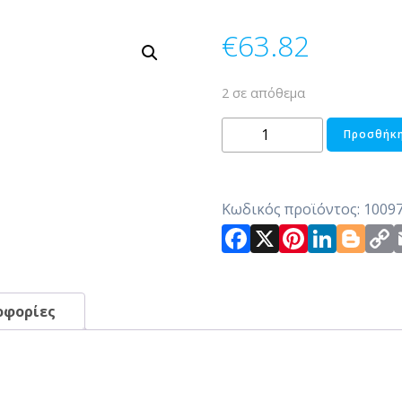
€
63.82
2 σε απόθεμα
ΠΙΝΑΚΑΣ
Προσθήκη
ΞΥΛΙΝΟΣ
ποσότητα
Κωδικός προϊόντος:
1009
Facebook
X
Pintere
Link
Bl
οφορίες