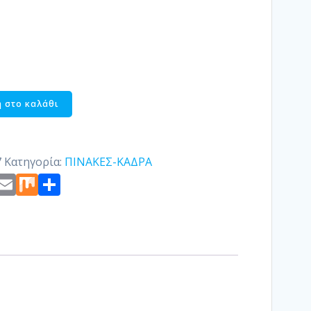
 στο καλάθι
7
Κατηγορία:
ΠΙΝΑΚΕΣ-ΚΑΔΡΑ
st
edIn
ogger
Copy
Email
Mix
Μοιραστείτε
Link