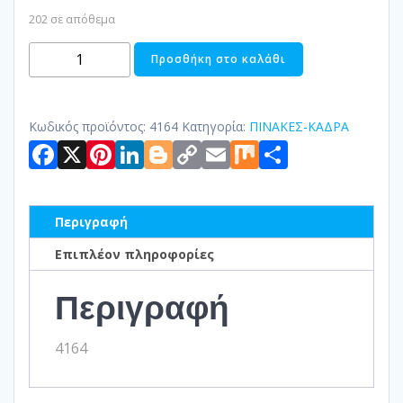
202 σε απόθεμα
ΠΙΝΑΚΑΣ
Προσθήκη στο καλάθι
ΚΑΜΒΑΣ
PRINT
ποσότητα
Κωδικός προϊόντος:
4164
Κατηγορία:
ΠΙΝΑΚΕΣ-ΚΑΔΡΑ
Facebook
X
Pinterest
LinkedIn
Blogger
Copy
Email
Mix
Μοιραστ
Link
Περιγραφή
Επιπλέον πληροφορίες
Περιγραφή
4164