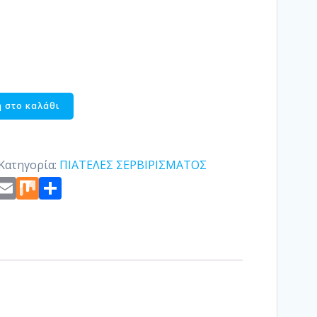
 στο καλάθι
Κατηγορία:
ΠΙΑΤΕΛΕΣ ΣΕΡΒΙΡΙΣΜΑΤΟΣ
st
edIn
ogger
Copy
Email
Mix
Μοιραστείτε
Link