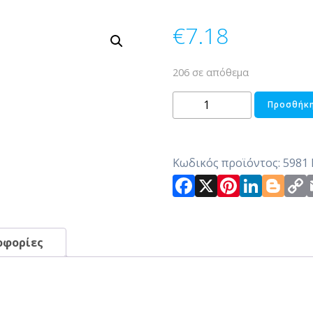
€
7.18
206 σε απόθεμα
ΠΙΑΤΟ
Προσθήκη
BAΘΥ
ΠΟΡΣΕΛΑΝΗΣ
DIAGONAL
Κωδικός προϊόντος:
5981
ποσότητα
Facebook
X
Pintere
Link
Bl
οφορίες