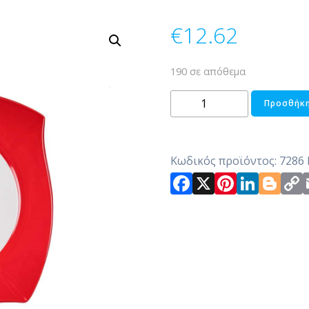
€
12.62
190 σε απόθεμα
ΠΙΑΤΟ
Προσθήκη
ΠΟΡΣΕΛΑΝΗΣ
ROMA
ποσότητα
Κωδικός προϊόντος:
7286
Facebook
X
Pintere
Link
Bl