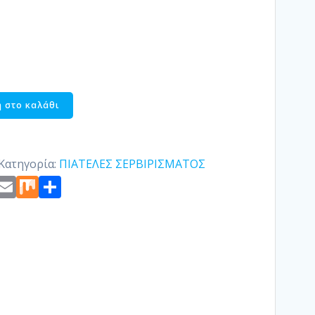
 στο καλάθι
Κατηγορία:
ΠΙΑΤΕΛΕΣ ΣΕΡΒΙΡΙΣΜΑΤΟΣ
st
edIn
ogger
Copy
Email
Mix
Μοιραστείτε
Link