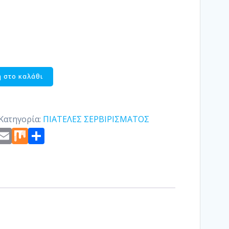
 στο καλάθι
Κατηγορία:
ΠΙΑΤΕΛΕΣ ΣΕΡΒΙΡΙΣΜΑΤΟΣ
st
edIn
ogger
Copy
Email
Mix
Μοιραστείτε
Link