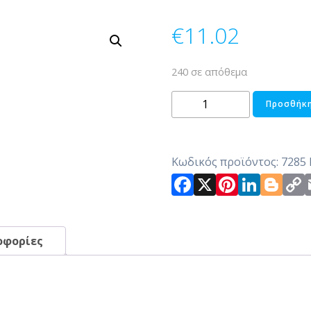
€
11.02
240 σε απόθεμα
ΠΙΑΤΟ
Προσθήκη
ΠΟΡΣΕΛΑΝΗΣ
ROMA
ποσότητα
Κωδικός προϊόντος:
7285
Facebook
X
Pintere
Link
Bl
οφορίες