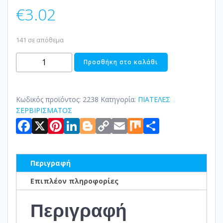
€
3.02
141 σε απόθεμα
ΠΙΑΤΕΛΑ
Προσθήκη στο καλάθι
ΣΤΡΟΓΓΥΛΗ
ΓΥΑΛΙΝΗ
ποσότητα
Κωδικός προϊόντος:
2238
Κατηγορία:
ΠΙΑΤΕΛΕΣ
ΣΕΡΒΙΡΙΣΜΑΤΟΣ
Facebook
X
Pinterest
LinkedIn
Blogger
Copy
Email
Mix
Μοιραστ
Link
Περιγραφή
Επιπλέον πληροφορίες
Περιγραφή