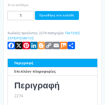
35 σε απόθεμα
ΠΙΑΤΕΛΑ
Προσθήκη στο καλάθι
ΜΕ
ΠΟΔΙ
ΓΥΑΛΙΝΗ
Κωδικός προϊόντος:
2274
Κατηγορία:
ΠΙΑΤΕΛΕΣ
ποσότητα
ΣΕΡΒΙΡΙΣΜΑΤΟΣ
Facebook
X
Pinterest
LinkedIn
Blogger
Copy
Email
Mix
Μοιραστ
Link
Περιγραφή
Επιπλέον πληροφορίες
Περιγραφή
2274