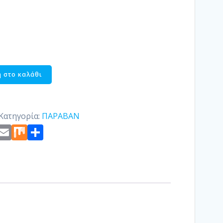
 στο καλάθι
Κατηγορία:
ΠΑΡΑΒΑΝ
st
edIn
ogger
Copy
Email
Mix
Μοιραστείτε
Link