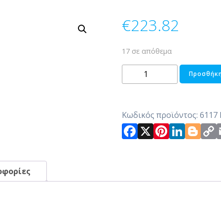
€
223.82
17 σε απόθεμα
ΠΑΡΑΒΑΝ-
Προσθήκη
ΡΑΦΙΕΡΑ
ΞΥΛΙΝΟ
ποσότητα
Κωδικός προϊόντος:
6117
Facebook
X
Pintere
Link
Bl
οφορίες