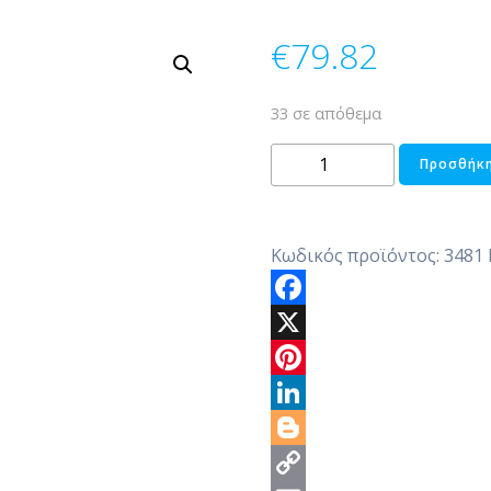
€
79.82
33 σε απόθεμα
ΟΡΝΤΕΡΒΙΕΡΑ
Προσθήκη
3ΟΡΟΦΗ
ΑΛΟΥΜΙΝΙΟΥ
ποσότητα
Κωδικός προϊόντος:
3481
Facebook
X
Pinterest
LinkedIn
Blogger