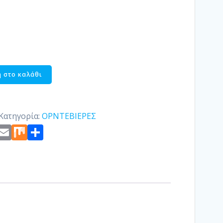
 στο καλάθι
Κατηγορία:
ΟΡΝΤΕΒΙΕΡΕΣ
st
edIn
ogger
Copy
Email
Mix
Μοιραστείτε
Link