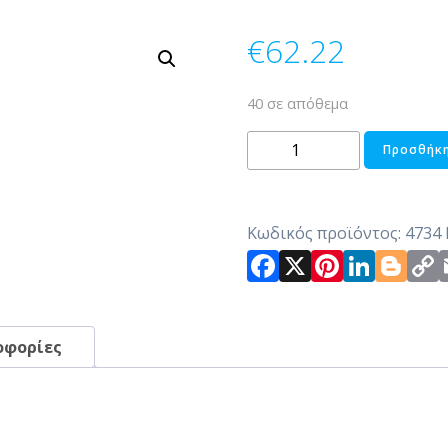
€
62.22
40 σε απόθεμα
ΟΡΝΤΕΡΒΙΕΡΑ
Προσθήκη
2ΟΡΟΦΩΝ
ΞΥΛΙΝΗ
ποσότητα
Κωδικός προϊόντος:
4734
Facebook
X
Pintere
Link
Bl
οφορίες