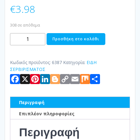
€
3.98
308 σε απόθεμα
ΜΠΩΛ
Προσθήκη στο καλάθι
ΠΟΡΣΕΛΑΝΗΣ
IMAGINATION
ποσότητα
Κωδικός προϊόντος:
6387
Κατηγορία:
ΕΙΔΗ
ΣΕΡΒΙΡΙΣΜΑΤΟΣ
Facebook
X
Pinterest
LinkedIn
Blogger
Copy
Email
Mix
Μοιραστ
Link
Περιγραφή
Επιπλέον πληροφορίες
Περιγραφή