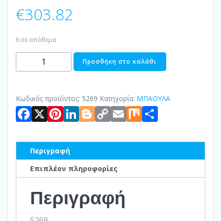
€
303.82
6 σε απόθεμα
ΜΠΑΟΥΛΟ-
Προσθήκη στο καλάθι
ΤΡΑΠΕΖΑΚΙ
ΣΑΛΟΝΙΟΥ
ποσότητα
Κωδικός προϊόντος:
5269
Κατηγορία:
ΜΠΑΟΥΛΑ
Facebook
X
Pinterest
LinkedIn
Blogger
Copy
Email
Mix
Μοιραστ
Link
Περιγραφή
Επιπλέον πληροφορίες
Περιγραφή
5269