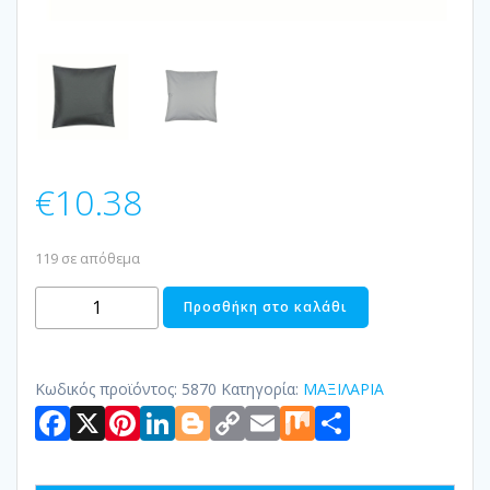
€
10.38
119 σε απόθεμα
ΜΑΞΙΛΑΡΙ-
Προσθήκη στο καλάθι
ΚΑΛΥΜΜΑ
POLYESTER
OUTDOOR
Κωδικός προϊόντος:
5870
Κατηγορία:
ΜΑΞΙΛΑΡΙΑ
Facebook
X
Pinterest
LinkedIn
Blogger
Copy
Email
Mix
Μοιραστ
ποσότητα
Link