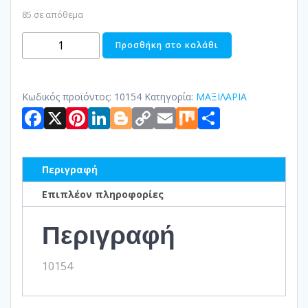
85 σε απόθεμα
ΜΑΞΙΛΑΡΙ-
Προσθήκη στο καλάθι
ΚΑΛΥΜΜΑ
COTTON
ποσότητα
Κωδικός προϊόντος:
10154
Κατηγορία:
ΜΑΞΙΛΑΡΙΑ
Facebook
X
Pinterest
LinkedIn
Blogger
Copy
Email
Mix
Μοιραστ
Link
Περιγραφή
Επιπλέον πληροφορίες
Περιγραφή
10154