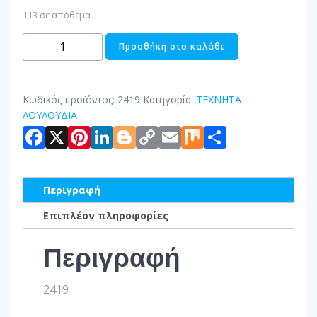
113 σε απόθεμα
ΛΟΥΛΟΥΔΙ
Προσθήκη στο καλάθι
ΜΠΟΡΝΤΟ
ποσότητα
Κωδικός προϊόντος:
2419
Κατηγορία:
ΤΕΧΝΗΤΑ
ΛΟΥΛΟΥΔΙΑ
Facebook
X
Pinterest
LinkedIn
Blogger
Copy
Email
Mix
Μοιραστ
Link
Περιγραφή
Επιπλέον πληροφορίες
Περιγραφή
2419