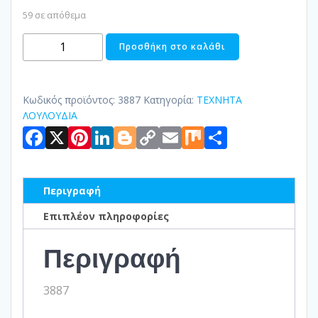
59 σε απόθεμα
ΛΟΥΛΟΥΔΙ
Προσθήκη στο καλάθι
ΚΡΕΜ-
ΚΑΦΕ
ποσότητα
Κωδικός προϊόντος:
3887
Κατηγορία:
ΤΕΧΝΗΤΑ
ΛΟΥΛΟΥΔΙΑ
Facebook
X
Pinterest
LinkedIn
Blogger
Copy
Email
Mix
Μοιραστ
Link
Περιγραφή
Επιπλέον πληροφορίες
Περιγραφή
3887