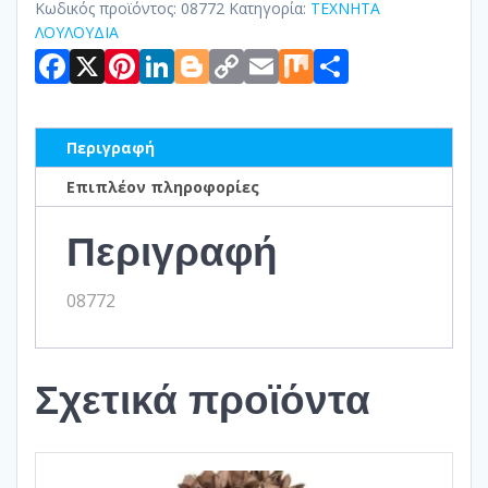
Κωδικός προϊόντος:
08772
Κατηγορία:
ΤΕΧΝΗΤΑ
ΛΟΥΛΟΥΔΙΑ
Facebook
X
Pinterest
LinkedIn
Blogger
Copy
Email
Mix
Μοιραστ
Link
Περιγραφή
Επιπλέον πληροφορίες
Περιγραφή
08772
Σχετικά προϊόντα