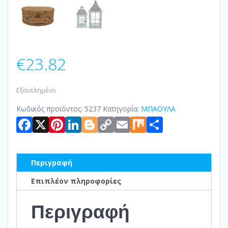
€
23.82
Εξαντλημένο
Κωδικός προϊόντος:
5237
Κατηγορία:
ΜΠΑΟΥΛΑ
Facebook
X
Pinterest
LinkedIn
Blogger
Copy
Email
Mix
Μοιραστ
Link
Περιγραφή
Επιπλέον πληροφορίες
Περιγραφή