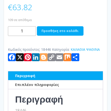
€
63.82
109 σε απόθεμα
ΚΟΥΤΙΑ
Προσθήκη στο καλάθι
ΑΠΟΘΗΚΕΥΣΗΣ
ΥΑΚΙΝΘΟΣ
ΣΕ
Κωδικός προϊόντος:
18446
Κατηγορία:
ΚΑΛΑΘΙΑ ΨΑΘΙΝΑ
Facebook
X
Pinterest
LinkedIn
Blogger
Copy
Email
Mix
Μοιραστ
2ΤΕΜ
ποσότητα
Link
Περιγραφή
Επιπλέον πληροφορίες
Περιγραφή
18446