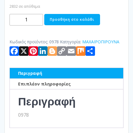
2832 σε απόθεμα
ΚΟΥΤΑΛΙ
Προσθήκη στο καλάθι
ΦΡΟΥΤΟΥ
ST/STEEL
RAPALLO
Κωδικός προϊόντος:
0978
Κατηγορία:
ΜΑΧΑΙΡΟΠΙΡΟΥΝΑ
Facebook
X
Pinterest
LinkedIn
Blogger
Copy
Email
Mix
Μοιραστ
ποσότητα
Link
Περιγραφή
Επιπλέον πληροφορίες
Περιγραφή
0978